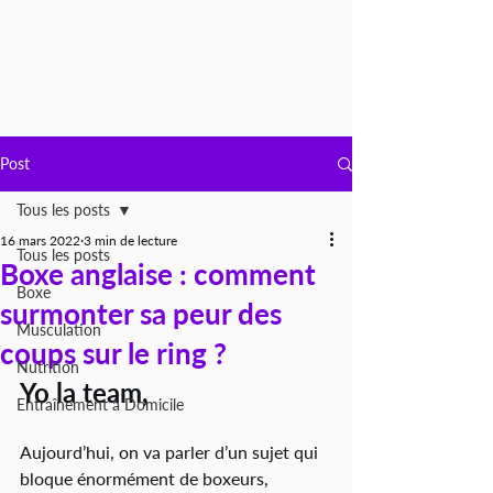
Post
Tous les posts
16 mars 2022
3 min de lecture
Tous les posts
Boxe anglaise : comment
Boxe
surmonter sa peur des
Musculation
coups sur le ring ?
Nutrition
Yo la team,
Entraînement à Domicile
Aujourd’hui, on va parler d’un sujet qui 
bloque énormément de boxeurs, 