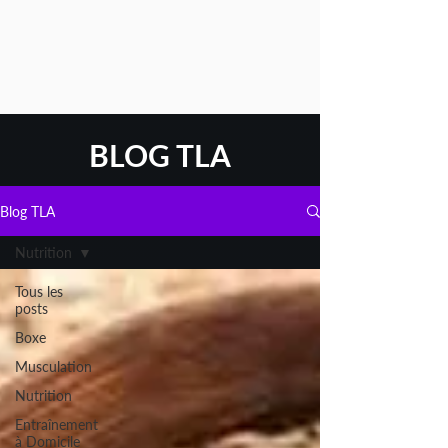
BLOG TLA
Blog TLA
Nutrition
Tous les
posts
Boxe
Musculation
Nutrition
Entraînement
à Domicile