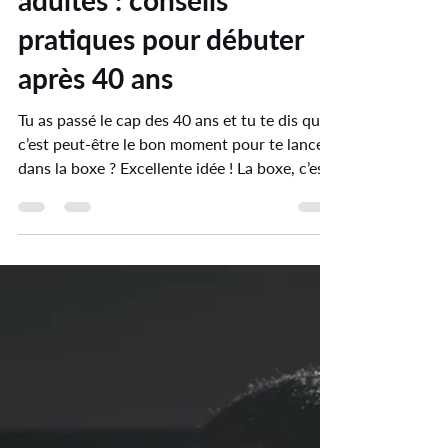
adultes : conseils
pratiques pour débuter
après 40 ans
Tu as passé le cap des 40 ans et tu te dis que
c’est peut-être le bon moment pour te lancer
dans la boxe ? Excellente idée ! La boxe, c’est
un sport complet, qui booste la forme, la
confiance et la discipline. Mais attention,
commencer la boxe après 40 ans demande un
peu de préparation et quelques astuces pour
éviter les blessures et progresser
efficacement. Je te partage ici mes conseils
pratiques pour bien démarrer, garder la
motivation et surtout, prendre du plaisir à
chaq