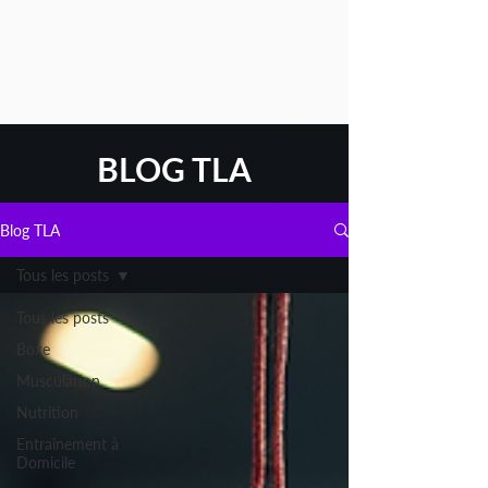
BLOG TLA
Blog TLA
Tous les posts
Tous les posts
Boxe
Musculation
Nutrition
Entraînement à
Domicile