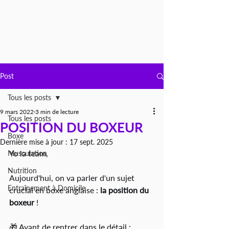
Post
Tous les posts
9 mars 2022
3 min de lecture
Tous les posts
POSITION DU BOXEUR
Boxe
Dernière mise à jour :
17 sept. 2025
Yo la team,
Musculation
Nutrition
Aujourd'hui, on va parler d'un sujet 
Entraînement à Domicile
crucial en boxe anglaise : 
la position du 
boxeur
 !
🎁 Avant de rentrer dans le détail : 