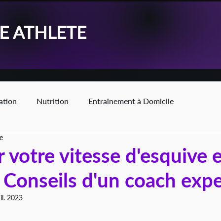
KE ATHLETE
ation
Nutrition
Entraînement à Domicile
e
 votre vitesse d'esquive 
: Conseils d'un coach expe
il. 2023