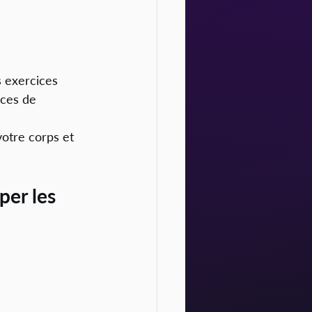
s exercices 
ices de 
otre corps et 
per les 