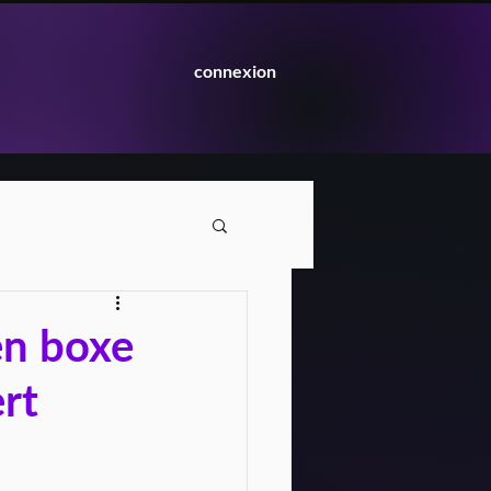
connexion
en boxe
rt