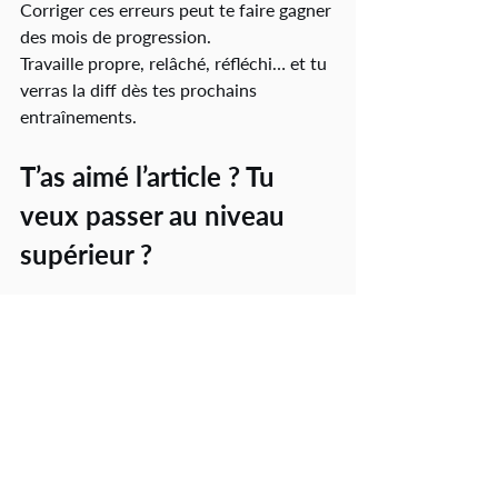
Corriger ces erreurs peut te faire gagner 
des mois de progression.
Travaille propre, relâché, réfléchi… et tu 
verras la diff dès tes prochains 
entraînements.
T’as aimé l’article ? Tu 
veux passer au niveau 
supérieur ?
Je t’ai préparé un programme 
d’entraînement structuré, conçu pour 
progresser rapidement, que tu sois 
débutant ou déjà à l’aise sur le ring.
👉 
Clique ici pour découvrir mes 
programmes