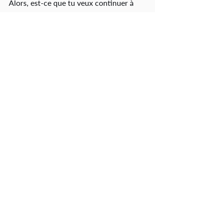
Alors, est-ce que tu veux continuer à 
envoyer des crochets mous et 
prévisibles ?Ou tu veux apprendre à les 
maîtriser comme les pros ?
👉 
Télécharge
 mon 
ebook gratuit “7 
secrets pour maîtriser la boxe”
 pour 
débloquer les bases.👉 Puis 
rejoins
 mes 
programmes de boxe
 pour apprendre à 
placer tes crochets dans de vrais 
enchaînements.
Ton prochain uppercut peut changer 
ton niveau.À toi de jouer.
BENGORO BAMBA,
Ancien boxeur professionnel et coach 
de boxe
Boxe