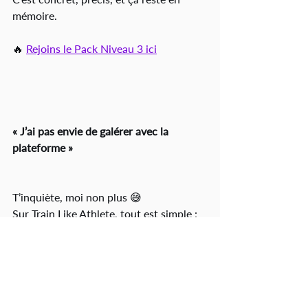
mémoire.
🔥 
Rejoins le Pack Niveau 3 ici
« J’ai pas envie de galérer avec la 
plateforme »
T’inquiète, moi non plus 😅
Sur Train Like Athlete, tout est simple :
les vidéos sont classées semaine 
par semaine,
t’as juste à cliquer sur “session du 
jour”,