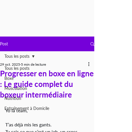
Post
Tous les posts
29 oct. 2025
5 min de lecture
Tous les posts
Progresser en boxe en ligne
Boxe
: Le guide complet du
Musculation
boxeur intermédiaire
Nutrition
Entraînement à Domicile
Yo la team, 
T’as déjà mis les gants.
Tu sais ce que c’est un jab, un cross.