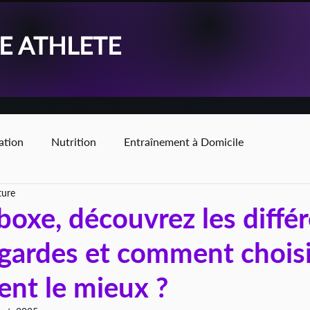
KE ATHLETE
ation
Nutrition
Entraînement à Domicile
ture
boxe, découvrez les diffé
gardes et comment choisir
ent le mieux ?