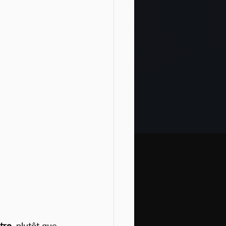
ntre
, plutôt que 