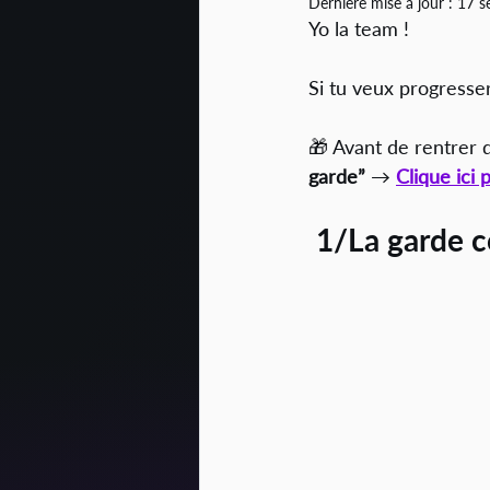
Dernière mise à jour :
17 s
Yo la team !
Si tu veux progresser
🎁 Avant de rentrer d
garde”
 → 
Clique ici 
 1/La garde 