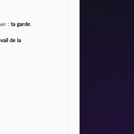
er : 
ta garde
.
vail de la 