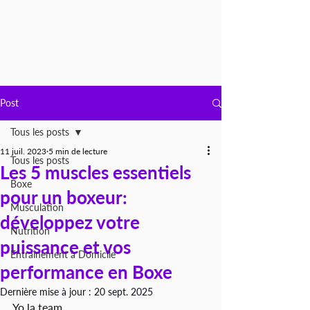
Post
Tous les posts
11 juil. 2023
5 min de lecture
Tous les posts
Les 5 muscles essentiels
Boxe
pour un boxeur:
Musculation
développez votre
Nutrition
puissance et vos
Entraînement à Domicile
performance en Boxe
Dernière mise à jour :
20 sept. 2025
Yo la team, 