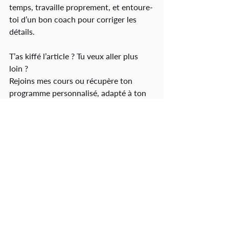
temps, travaille proprement, et entoure-
toi d’un bon coach pour corriger les 
détails.
T’as kiffé l’article ? Tu veux aller plus 
loin ?
Rejoins mes cours ou récupère ton 
programme personnalisé, adapté à ton 
niveau et à ton style.
👉 
Découvre mes programmes ici
BENGORO BAMBA
Ancien boxeur pro & coach expert en 
boxe anglaise
“Contrôle le rythme. Protège-toi 
intelligemment. Frappe juste.”