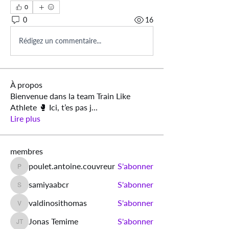
0
0
16
Rédigez un commentaire...
À propos
Bienvenue dans la team Train Like
Athlete 🥊 Ici, t’es pas j
...
Lire plus
membres
poulet.antoine.couvreur
S'abonner
poulet.antoine.couvreur
samiyaabcr
S'abonner
samiyaabcr
valdinosithomas
S'abonner
valdinosithomas
Jonas Temime
S'abonner
Jonas Temime