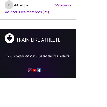
sbbamba
S'abonner
sbbamba
Voir tous les membres (91)
T
RAIN
L
IKE
A
THLETE
"Le progrès en boxe passe par les détails"