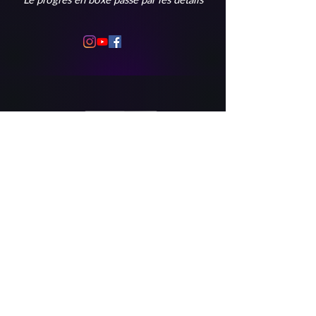
Tous les paiements sont 100% sécurisés grâce
à notre partenaire financier
Copyright 2025 - Train like athlete - Tous droits
réservés