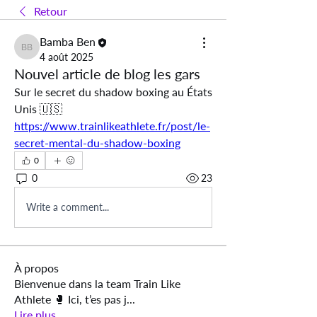
Retour
Bamba Ben
Bamba Ben
4 août 2025
Nouvel article de blog les gars
Sur le secret du shadow boxing au États 
Unis 🇺🇸 
https://www.trainlikeathlete.fr/post/le-
secret-mental-du-shadow-boxing
0
0
23
Write a comment...
À propos
Bienvenue dans la team Train Like
Athlete 🥊 Ici, t’es pas j
...
Lire plus