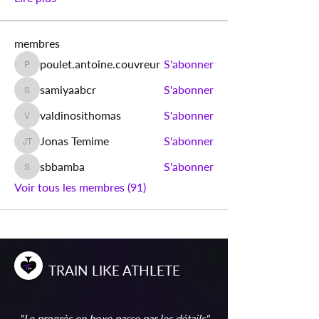
membres
poulet.antoine.couvreur
S'abonner
poulet.antoine.couvreur
samiyaabcr
S'abonner
samiyaabcr
valdinosithomas
S'abonner
valdinosithomas
Jonas Temime
S'abonner
Jonas Temime
sbbamba
S'abonner
sbbamba
Voir tous les membres (91)
T
RAIN
L
IKE
A
THLETE
"Le progrès en boxe passe par les détails"