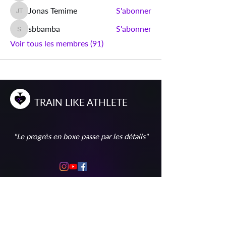
Jonas Temime
S'abonner
Jonas Temime
sbbamba
S'abonner
sbbamba
Voir tous les membres (91)
T
RAIN
L
IKE
A
THLETE
"Le progrès en boxe passe par les détails"