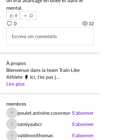
un vrai avantage en boxe et dans le 
mental.
0
0
32
Escreva um comentário
À propos
Bienvenue dans la team Train Like
Athlete 🥊 Ici, t’es pas j
...
Lire plus
membres
poulet.antoine.couvreur
S'abonner
poulet.antoine.couvreur
samiyaabcr
S'abonner
samiyaabcr
valdinosithomas
S'abonner
valdinosithomas