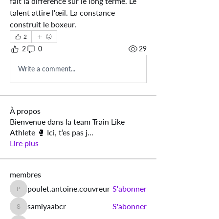
fait la différence sur le long terme. Le 
talent attire l'œil. La constance 
construit le boxeur.
2
2
0
29
Write a comment...
À propos
Bienvenue dans la team Train Like
Athlete 🥊 Ici, t’es pas j
...
Lire plus
membres
poulet.antoine.couvreur
S'abonner
poulet.antoine.couvreur
samiyaabcr
S'abonner
samiyaabcr