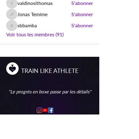
valdinosithomas
S'abonner
valdinosithomas
Jonas Temime
S'abonner
Jonas Temime
sbbamba
S'abonner
sbbamba
Voir tous les membres (91)
T
RAIN
L
IKE
A
THLETE
"Le progrès en boxe passe par les détails"