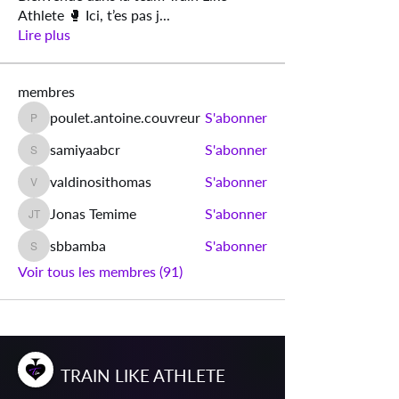
Athlete 🥊 Ici, t’es pas j
...
Lire plus
membres
poulet.antoine.couvreur
S'abonner
poulet.antoine.couvreur
samiyaabcr
S'abonner
samiyaabcr
valdinosithomas
S'abonner
valdinosithomas
Jonas Temime
S'abonner
Jonas Temime
sbbamba
S'abonner
sbbamba
Voir tous les membres (91)
T
RAIN
L
IKE
A
THLETE