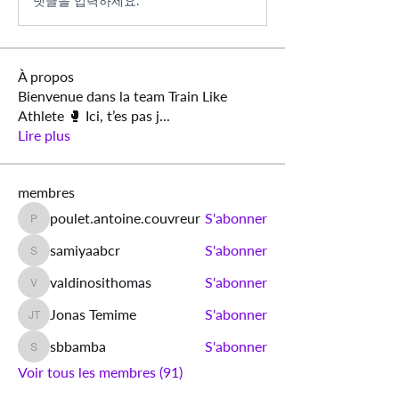
댓글을 입력하세요.
À propos
Bienvenue dans la team Train Like
Athlete 🥊 Ici, t’es pas j
...
Lire plus
membres
poulet.antoine.couvreur
S'abonner
poulet.antoine.couvreur
samiyaabcr
S'abonner
samiyaabcr
valdinosithomas
S'abonner
valdinosithomas
Jonas Temime
S'abonner
Jonas Temime
sbbamba
S'abonner
sbbamba
Voir tous les membres (91)