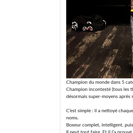
Champion du monde dans 5 caté
Champion incontesté (tous les tit
désormais super-moyens après sa
C’est simple : il a nettoyé chaque
noms.
Boxeur complet, intelligent, pui
Il peut tout faire. Et il l’a prouv