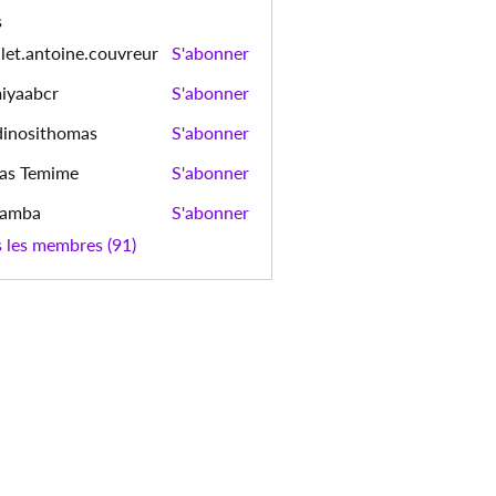
s
let.antoine.couvreur
S'abonner
ntoine.couvreur
iyaabcr
S'abonner
bcr
dinosithomas
S'abonner
sithomas
as Temime
S'abonner
emime
bamba
S'abonner
a
s les membres (91)