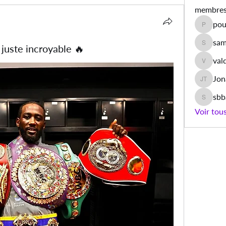
membre
pou
poulet.a
sam
juste incroyable 🔥
samiyaa
val
valdino
Jon
Jonas T
sb
sbbamb
Voir tou