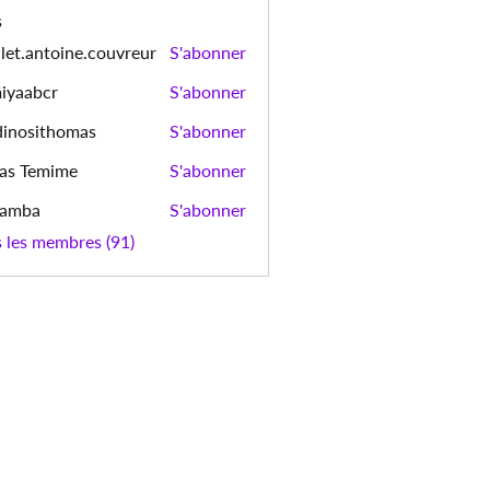
s
let.antoine.couvreur
S'abonner
ntoine.couvreur
iyaabcr
S'abonner
bcr
dinosithomas
S'abonner
sithomas
as Temime
S'abonner
emime
bamba
S'abonner
a
s les membres (91)