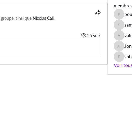
membre
pou
poulet.a
e groupe, ainsi que
Nicolas Cali
.
sam
samiyaa
val
25 vues
valdino
Jon
Jonas T
sb
sbbamb
Voir tou