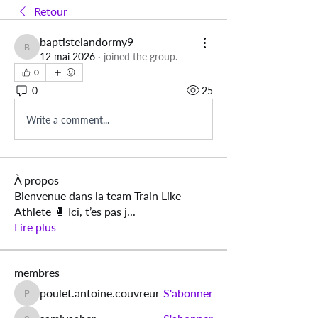
Retour
baptistelandormy9
baptistelandormy9
12 mai 2026
·
joined the group.
0
0
25
Write a comment...
À propos
Bienvenue dans la team Train Like
Athlete 🥊 Ici, t’es pas j
...
Lire plus
membres
poulet.antoine.couvreur
S'abonner
poulet.antoine.couvreur