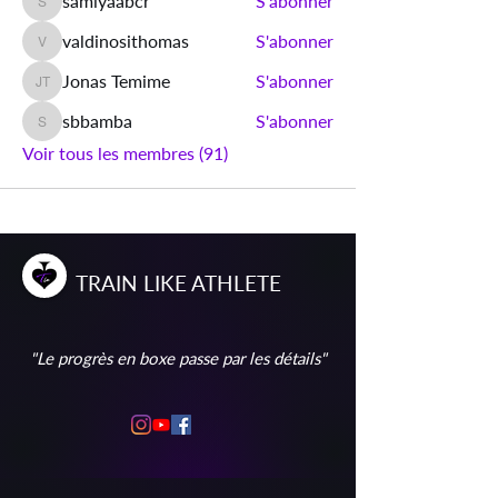
samiyaabcr
S'abonner
samiyaabcr
valdinosithomas
S'abonner
valdinosithomas
Jonas Temime
S'abonner
Jonas Temime
sbbamba
S'abonner
sbbamba
Voir tous les membres (91)
T
RAIN
L
IKE
A
THLETE
"Le progrès en boxe passe par les détails"