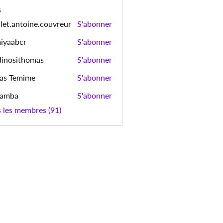
s
let.antoine.couvreur
S'abonner
ntoine.couvreur
iyaabcr
S'abonner
bcr
dinosithomas
S'abonner
sithomas
as Temime
S'abonner
emime
bamba
S'abonner
a
s les membres (91)