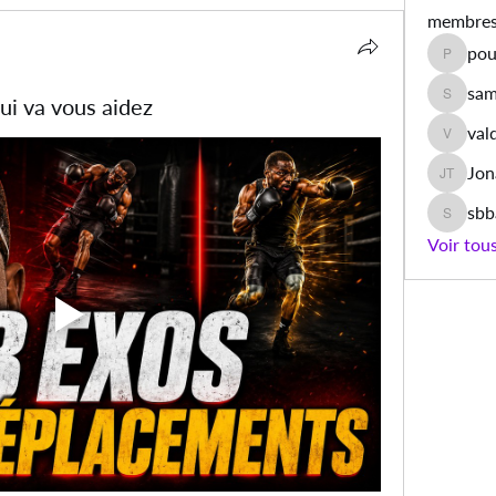
membre
pou
poulet.a
sam
ui va vous aidez
samiyaa
val
valdino
Jon
Jonas T
sb
sbbamb
Voir tou