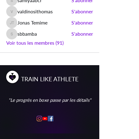
samiyaabcr
S'abonner
samiyaabcr
valdinosithomas
S'abonner
valdinosithomas
Jonas Temime
S'abonner
Jonas Temime
sbbamba
S'abonner
sbbamba
Voir tous les membres (91)
T
RAIN
L
IKE
A
THLETE
"Le progrès en boxe passe par les détails"