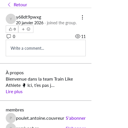
Retour
y68dt9pwxg
y68dt9pwxg
20 janvier 2026
·
joined the group.
0
0
11
Write a comment...
À propos
Bienvenue dans la team Train Like
Athlete 🥊 Ici, t’es pas j
...
Lire plus
membres
poulet.antoine.couvreur
S'abonner
poulet.antoine.couvreur