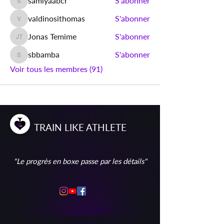
samiyaabcr
S'abonner
samiyaabcr
valdinosithomas
S'abonner
valdinosithomas
Jonas Temime
S'abonner
Jonas Temime
sbbamba
S'abonner
sbbamba
Voir tous les membres (91)
T
RAIN
L
IKE
A
THLETE
"Le progrès en boxe passe par les détails"