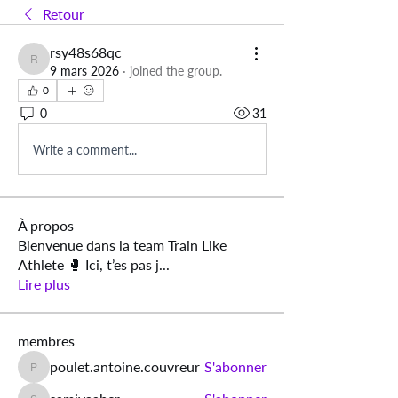
Retour
rsy48s68qc
rsy48s68qc
9 mars 2026
·
joined the group.
0
0
31
Write a comment...
À propos
Bienvenue dans la team Train Like
Athlete 🥊 Ici, t’es pas j
...
Lire plus
membres
poulet.antoine.couvreur
S'abonner
poulet.antoine.couvreur