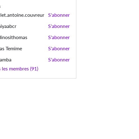
s
let.antoine.couvreur
S'abonner
ntoine.couvreur
iyaabcr
S'abonner
bcr
dinosithomas
S'abonner
sithomas
as Temime
S'abonner
emime
bamba
S'abonner
a
s les membres (91)