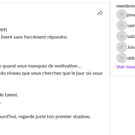
membre
pou
poulet.a
sam
Ben
samiyaa
val
s lisent sans forcément répondre.
valdino
Jon
Jonas T
sb
sbbamb
 quand vous manquez de motivation…
Voir tou
 du niveau que vous cherchez que le jour où vous 
e talent.
.
ourd’hui, regarde juste ton premier shadow,