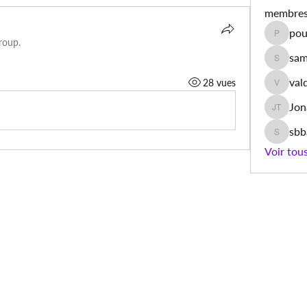
membre
pou
poulet.a
roup.
sam
samiyaa
val
28 vues
valdino
Jon
Jonas T
sb
sbbamb
Voir tou