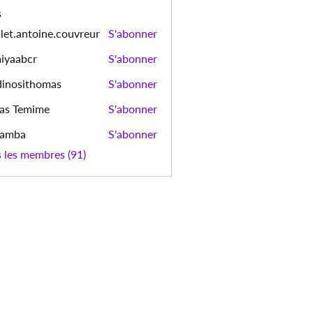
s
let.antoine.couvreur
S'abonner
ntoine.couvreur
iyaabcr
S'abonner
bcr
dinosithomas
S'abonner
sithomas
as Temime
S'abonner
emime
bamba
S'abonner
a
s les membres (91)