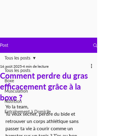
Post
Tous les posts
16 août 2025
4 min de lecture
Tous les posts
Comment perdre du gras
Boxe
efficacement grâce à la
Musculation
boxe ?
Nutrition
Yo la team,
Entraînement à Domicile
Tu veux sécher, perdre du bide et 
retrouver un corps athlétique sans 
passer ta vie à courir comme un 
hamster sur un tapis ? T’es au bon 