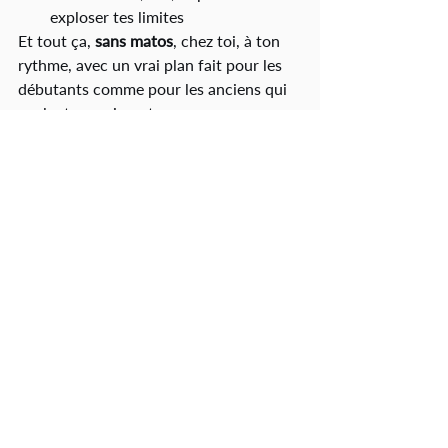
exploser tes limites
Et tout ça, 
sans matos
, chez toi, à ton 
rythme, avec un vrai plan fait pour les 
débutants comme pour les anciens qui 
veulent revenir au top.
T’es prêt à transformer ton 
corps ? On commence 
maintenant.
Si t’as lu jusqu’ici, c’est que t’en as 
marre de t’entraîner sans voir de 
résultats.T’as envie de faire les choses 
bien. Alors fais-les avec moi. 
Je t’ai créé un programme spécial pour 
brûler un max de gras
, même si t’as pas 
de salle, même si t’as peu de temps.