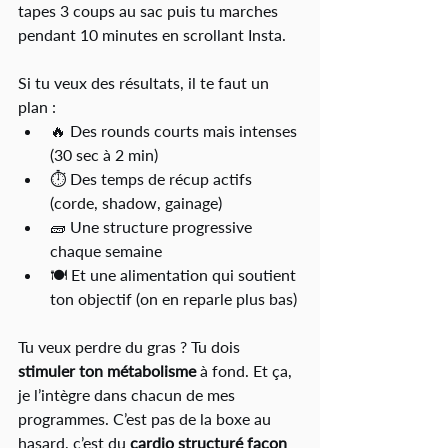
tapes 3 coups au sac puis tu marches 
pendant 10 minutes en scrollant Insta. 
Si tu veux des résultats, il te faut un 
plan :
🔥 Des rounds courts mais intenses 
(30 sec à 2 min)
⏱️ Des temps de récup actifs 
(corde, shadow, gainage)
🧱 Une structure progressive 
chaque semaine
🍽️ Et une alimentation qui soutient 
ton objectif (on en reparle plus bas)
Tu veux perdre du gras ? Tu dois 
stimuler ton métabolisme
 à fond. Et ça, 
je l’intègre dans chacun de mes 
programmes. C’est pas de la boxe au 
hasard, c’est du 
cardio structuré façon 