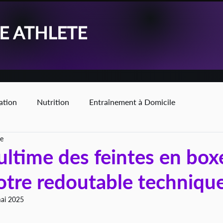
KE ATHLETE
ation
Nutrition
Entraînement à Domicile
re
ultime des feintes en box
otre redoutable technique
ai 2025