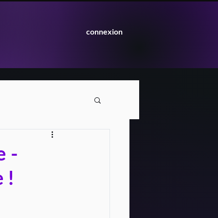
connexion
e -
 !