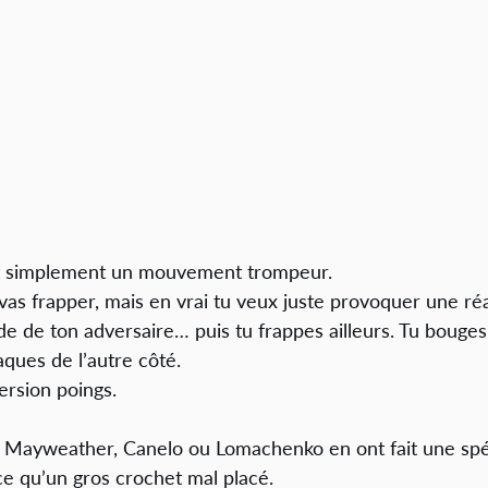
out simplement un mouvement trompeur.
 vas frapper, mais en vrai tu veux juste provoquer une ré
de de ton adversaire… puis tu frappes ailleurs. Tu bouge
aques de l’autre côté.
version poings.
ayweather, Canelo ou Lomachenko en ont fait une spécia
ace qu’un gros crochet mal placé. 