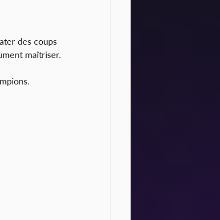
rater des coups 
ument maîtriser.
ampions.