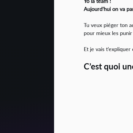
Yo la team ! 
Aujourd’hui on va par
Tu veux piéger ton ad
pour mieux les punir 
Et je vais t’expliqu
C’est quoi un