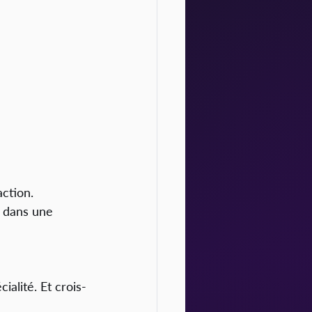
action.
s dans une 
lité. Et crois-