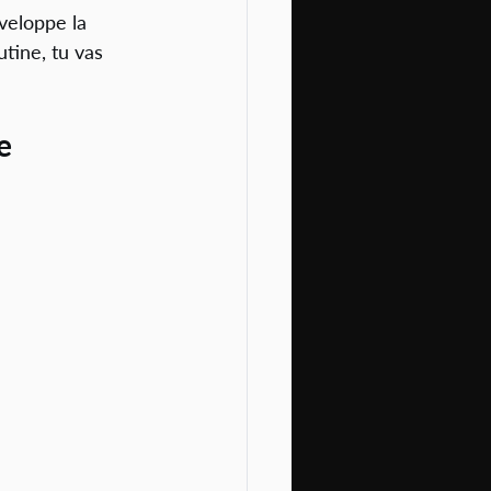
veloppe la 
utine, tu vas 
e 