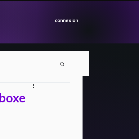
connexion
 boxe
n