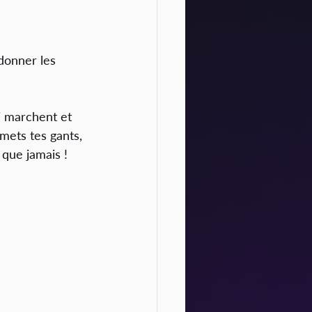
donner les 
i marchent et 
mets tes gants, 
 que jamais !