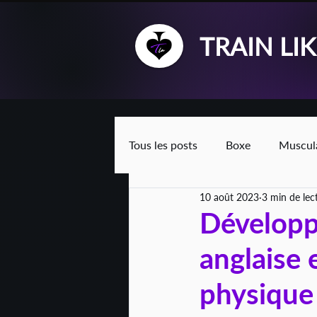
TRAIN LI
Tous les posts
Boxe
Muscul
10 août 2023
3 min de lec
Développe
anglaise 
physique