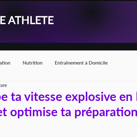
KE ATHLETE
ation
Nutrition
Entraînement à Domicile
ture
 ta vitesse explosive en
et optimise ta préparatio