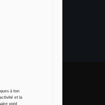
iques à ton 
tivité et la 
naire vont 