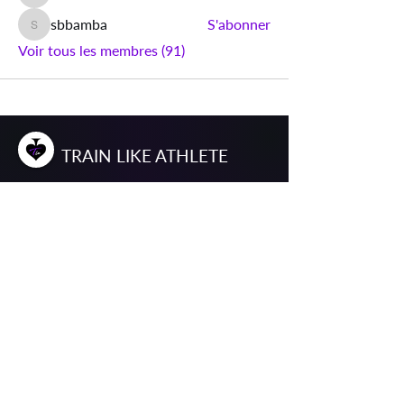
sbbamba
S'abonner
sbbamba
Voir tous les membres (91)
T
RAIN
L
IKE
A
THLETE
"Le progrès en boxe passe par les détails"