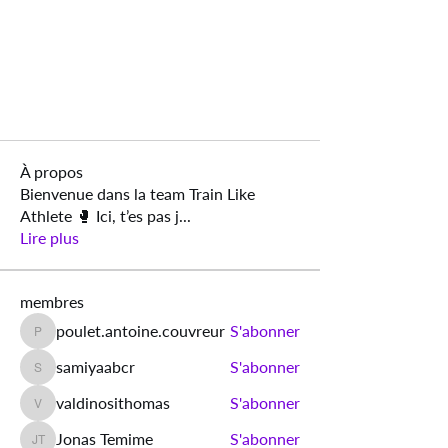
À propos
Bienvenue dans la team Train Like
Athlete 🥊 Ici, t’es pas j
...
Lire plus
membres
poulet.antoine.couvreur
S'abonner
poulet.antoine.couvreur
samiyaabcr
S'abonner
samiyaabcr
valdinosithomas
S'abonner
valdinosithomas
Jonas Temime
S'abonner
Jonas Temime