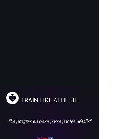
T
RAIN
L
IKE
A
THLETE
"Le progrès en boxe passe par les détails"