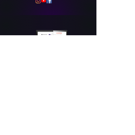
Tous les paiements sont 100% sécurisés grâce
à notre partenaire financier
Copyright 2025 - Train like athlete - Tous droits
réservés
Mentions légales
|
Politique de confidentialité
|
Conditions générales de vente